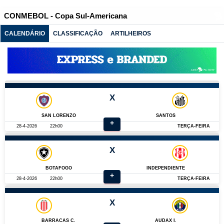
CONMEBOL - Copa Sul-Americana
CALENDÁRIO
CLASSIFICAÇÃO
ARTILHEIROS
X
SAN LORENZO
SANTOS
+
28-4-2026
22h00
TERÇA-FEIRA
X
BOTAFOGO
INDEPENDIENTE
+
28-4-2026
22h00
TERÇA-FEIRA
X
BARRACAS C.
AUDAX I.